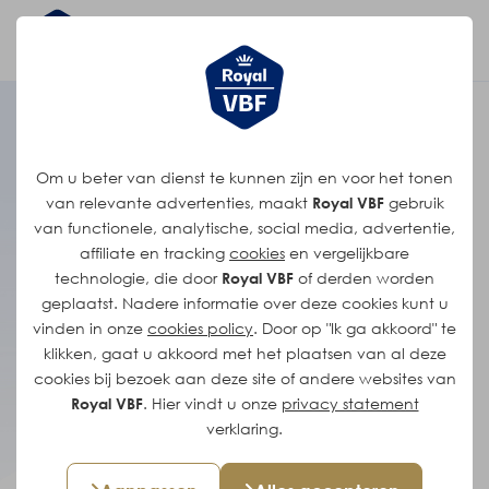
Voorman/vrouw
Om u beter van dienst te kunnen zijn en voor het tonen
boterfabriek
van relevante advertenties, maakt
Royal VBF
gebruik
van functionele, analytische, social media, advertentie,
affiliate en tracking
cookies
en vergelijkbare
Locatie: Zelhem
technologie, die door
Royal VBF
of derden worden
geplaatst. Nadere informatie over deze cookies kunt u
Fulltime (38 uur)
vinden in onze
cookies policy
. Door op "Ik ga akkoord" te
MBO niveau 3
klikken, gaat u akkoord met het plaatsen van al deze
Salaris vanaf €3297
cookies bij bezoek aan deze site of andere websites van
Royal VBF
. Hier vindt u onze
privacy statement
verklaring.
Solliciteer direct