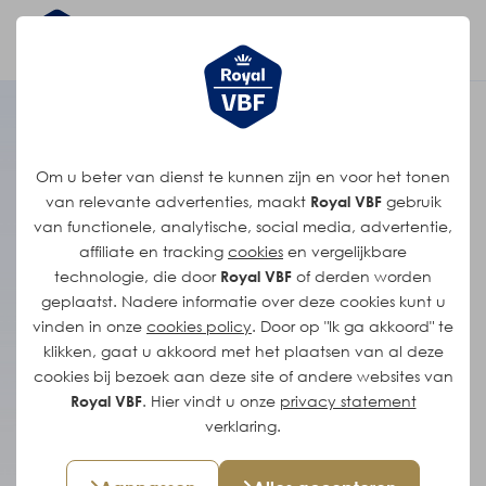
Procestechnoloog
Om u beter van dienst te kunnen zijn en voor het tonen
van relevante advertenties, maakt
Royal VBF
gebruik
Locatie: Zelhem
van functionele, analytische, social media, advertentie,
affiliate en tracking
cookies
en vergelijkbare
Fulltime (40 uur)
technologie, die door
Royal VBF
of derden worden
Hbo-/wo-opleiding in
geplaatst. Nadere informatie over deze cookies kunt u
vinden in onze
Levensmiddelentechnologie,
cookies policy
. Door op "Ik ga akkoord" te
klikken, gaat u akkoord met het plaatsen van al deze
Procestechnologie of vergelijkbaar
cookies bij bezoek aan deze site of andere websites van
Vanaf € 3793
Royal VBF
. Hier vindt u onze
privacy statement
verklaring.
Solliciteer direct