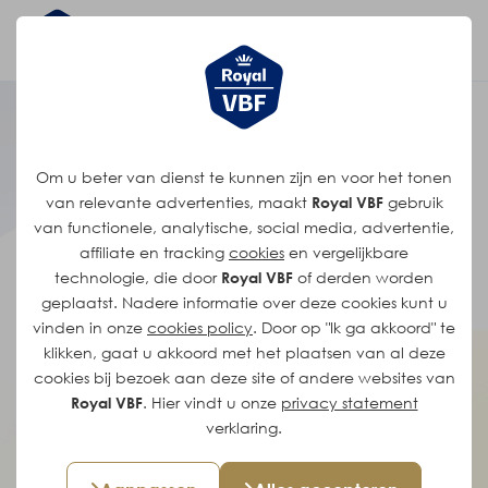
Geïnteresseerd?
Om u beter van dienst te kunnen zijn en voor het tonen
van relevante advertenties, maakt
Royal VBF
gebruik
Stuur ons je sollicitatie via
van functionele, analytische, social media, advertentie,
onderstaand formulier.
affiliate en tracking
cookies
en vergelijkbare
technologie, die door
Royal VBF
of derden worden
geplaatst. Nadere informatie over deze cookies kunt u
vinden in onze
cookies policy
. Door op "Ik ga akkoord" te
klikken, gaat u akkoord met het plaatsen van al deze
cookies bij bezoek aan deze site of andere websites van
Open sollicitatie
Royal VBF
. Hier vindt u onze
privacy statement
verklaring.
versturen