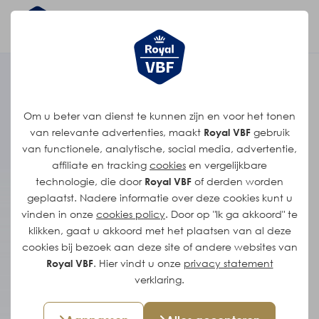
Het verhaal van
Om u beter van dienst te kunnen zijn en voor het tonen
Vincent
van relevante advertenties, maakt
Royal VBF
gebruik
van functionele, analytische, social media, advertentie,
affiliate en tracking
cookies
en vergelijkbare
"We leren van wat er misgaat en
technologie, die door
Royal VBF
of derden worden
zorgen dat informatie van
geplaatst. Nadere informatie over deze cookies kunt u
directie tot op de werkvloer
vinden in onze
cookies policy
. Door op "Ik ga akkoord" te
stroomt, en andersom. Alleen
klikken, gaat u akkoord met het plaatsen van al deze
cookies bij bezoek aan deze site of andere websites van
humor kan ons redden."
Royal VBF
. Hier vindt u onze
privacy statement
verklaring.
Vincent begon als interimmer “om de
schoorsteen te laten roken” bij de boterinpak,