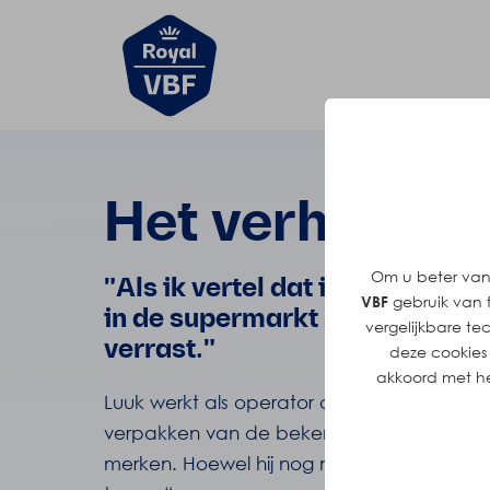
Het verhaal v
Om u beter van 
"Als ik vertel dat ik de pakje
VBF
gebruik van f
in de supermarkt zien liggen, r
vergelijkbare te
verrast."
deze cookies
akkoord met he
Luuk werkt als operator op lijn 1, waar hij v
verpakken van de bekende pakjes boter 
merken. Hoewel hij nog maar kort in dienst is,