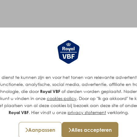
an Luuk
dienst te kunnen zijn en voor het tonen van relevante adverten
s boter maak die mensen
unctionele, analytische, social media, advertentie, affiliate en t
eageren ze altijd
chnologie, die door
Royal VBF
of derden worden geplaatst. Nadere
 kunt u vinden in onze
cookies policy
. Door op "Ik ga akkoord" te k
t plaatsen van al deze cookies bij bezoek aan deze site of ande
erantwoordelijk is voor het
Royal VBF
. Hier vindt u onze
privacy statement
verklaring.
voor Campina en voor de eigen
 voelt hij zich al snel thuis in het
Aanpassen
Alles accepteren