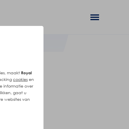
ties, maakt
Royal
racking
cookies
en
 informatie over
likken, gaat u
re websites van