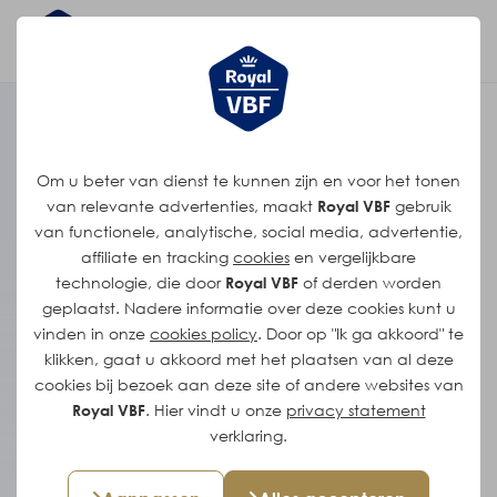
Het verhaal van
Om u beter van dienst te kunnen zijn en voor het tonen
Leroy
van relevante advertenties, maakt
Royal VBF
gebruik
van functionele, analytische, social media, advertentie,
affiliate en tracking
cookies
en vergelijkbare
"We werken hard, maar er is ook
technologie, die door
Royal VBF
of derden worden
ruimte voor humor, dat hoort echt
geplaatst. Nadere informatie over deze cookies kunt u
bij deze organisatie."
vinden in onze
cookies policy
. Door op "Ik ga akkoord" te
klikken, gaat u akkoord met het plaatsen van al deze
Leroy werkt sinds kort bij Royal VBF, maar voelt
cookies bij bezoek aan deze site of andere websites van
Royal VBF
. Hier vindt u onze
privacy statement
zich inmiddels helemaal thuis in het team. Als
verklaring.
teamleider bij de boterompakproductie stuurt
hij de operators aan die werken aan een