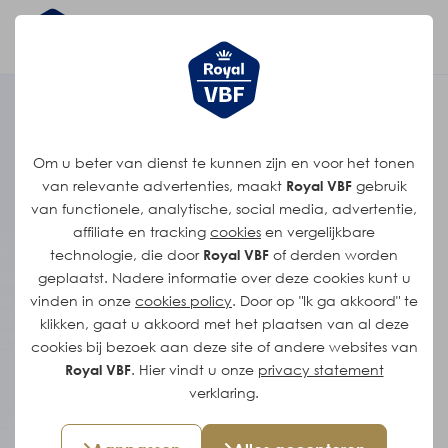
Het verhaal van
Om u beter van dienst te kunnen zijn en voor het tonen
Gary
van relevante advertenties, maakt
Royal VBF
gebruik
van functionele, analytische, social media, advertentie,
affiliate en tracking
cookies
en vergelijkbare
"Het werk is ontzettend
technologie, die door
Royal VBF
of derden worden
afwisselend, geen dag is
geplaatst. Nadere informatie over deze cookies kunt u
hetzelfde. Dat is waarom ik hier
vinden in onze
cookies policy
. Door op "Ik ga akkoord" te
al zo lang met plezier werk."
klikken, gaat u akkoord met het plaatsen van al deze
cookies bij bezoek aan deze site of andere websites van
Royal VBF
. Hier vindt u onze
privacy statement
Gary begon vijftien jaar geleden met een
verklaring.
jaarcontract en groeide stap voor stap door
tot Voorman Deeg. Inmiddels kent hij bijna